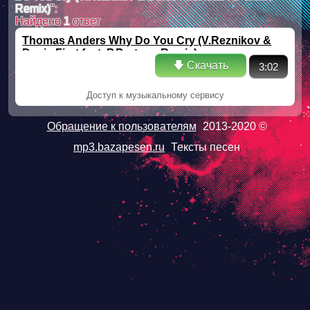
Remix)
":
Найдено
1
ответ
Thomas Anders Why Do You Cry (V.Reznikov &
Denis First feat. P.Portnov Remix)
🡇 Скачать
3:02
Доступ к музыкальному сервису
Обращение к пользователям
2013-2020 ©
mp3.bazapesen.ru
Тексты песен