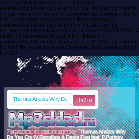
Warning: mkdir(): No such file or directory in
/ssd/www/mp3sklad.ru/poisk.php on line 110 Warning: mkdir():
No such file or directory in /ssd/www/mp3sklad.ru/poisk.php on
line 110 Warning: mkdir(): No such file or directory in
/ssd/www/mp3sklad.ru/poisk.php on line 110 Warning:
file_put_contents(/ssd/www/mp3sklad.ru/cache/8/2/9/8295f2
failed to open stream: No such file or directory in
/ssd/www/mp3sklad.ru/poisk.php on line 112 Warning: chmod():
No such file or directory in /ssd/www/mp3sklad.ru/poisk.php on
line 113
Найти
Результаты поиска по запросу "
Thomas Anders Why
Do You Cry (V.Reznikov & Denis First feat. P.Portnov