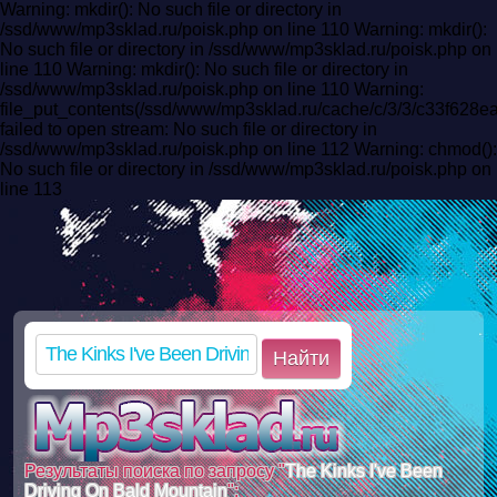
Warning: mkdir(): No such file or directory in
/ssd/www/mp3sklad.ru/poisk.php on line 110 Warning: mkdir():
No such file or directory in /ssd/www/mp3sklad.ru/poisk.php on
line 110 Warning: mkdir(): No such file or directory in
/ssd/www/mp3sklad.ru/poisk.php on line 110 Warning:
file_put_contents(/ssd/www/mp3sklad.ru/cache/c/3/3/c33f62
failed to open stream: No such file or directory in
/ssd/www/mp3sklad.ru/poisk.php on line 112 Warning: chmod():
No such file or directory in /ssd/www/mp3sklad.ru/poisk.php on
line 113
Найти
Результаты поиска по запросу "
The Kinks I've Been
Driving On Bald Mountain
":