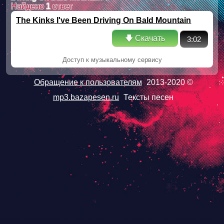
Найдено
1
ответ
The Kinks I've Been Driving On Bald Mountain
🡇 Скачать
3:02
Доступ к музыкальному сервису
Обращение к пользователям
2013-2020 ©
mp3.bazapesen.ru
Тексты песен