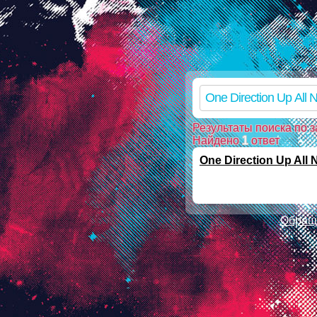
Warning: mkdir(): No such file or directory in /ssd/www/mp3skla
mkdir(): No such file or directory in /ssd/www/mp3sklad.ru/pois
file_put_contents(/ssd/www/mp3sklad.ru/cache/d/0/9/d09c3eb6c
on line 112 Warning: chmod(): No such file or directory in /ssd
Результаты поиска по з
Найдено
1
ответ
One Direction Up All 
Обраще