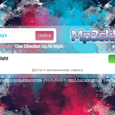
d.ru/poisk.php on line 110 Warning: mkdir(): No such file or dir
k.php on line 110 Warning:
e70198e40ff493263174f70_1_poisk.tmp): failed to open stream: 
/www/mp3sklad.ru/poisk.php on line 113
Найти
апросу "
One Direction Up All Night
":
Night
Доступ к музыкальному сервису
ние к пользователям
2013-2020 ©
mp3.bazapesen.ru
Текст