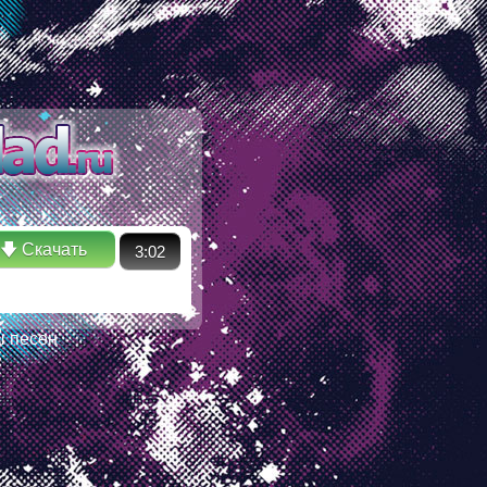
ectory in /ssd/www/mp3sklad.ru/poisk.php on line 110 Warning:
No such file or directory in /ssd/www/mp3sklad.ru/poisk.php
🡇 Скачать
3:02
ы песен