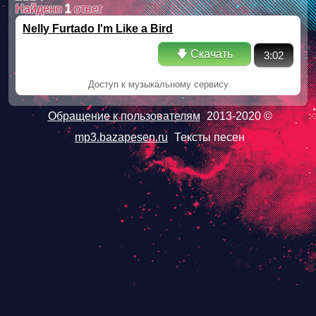
Найдено
1
ответ
Nelly Furtado I'm Like a Bird
🡇 Скачать
3:02
Доступ к музыкальному сервису
Обращение к пользователям
2013-2020 ©
mp3.bazapesen.ru
Тексты песен