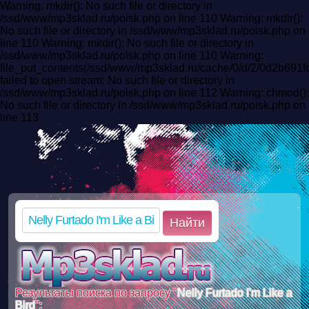
Warning: mkdir(): No such file or directory in
/ssd/www/mp3sklad.ru/poisk.php on line 110 Warning: mkdir():
No such file or directory in /ssd/www/mp3sklad.ru/poisk.php on
line 110 Warning: mkdir(): No such file or directory in
/ssd/www/mp3sklad.ru/poisk.php on line 110 Warning:
file_put_contents(/ssd/www/mp3sklad.ru/cache/0/d/2/0d2b69
failed to open stream: No such file or directory in
/ssd/www/mp3sklad.ru/poisk.php on line 112 Warning: chmod():
No such file or directory in /ssd/www/mp3sklad.ru/poisk.php on
line 113
Найти
Результаты поиска по запросу "
Nelly Furtado I'm Like a
Bird
":