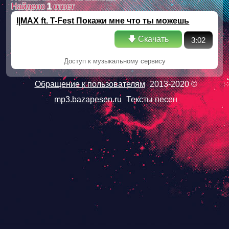
Найдено
1
ответ
I|MAX ft. T-Fest Покажи мне что ты можешь
🡇 Скачать
3:02
Доступ к музыкальному сервису
Обращение к пользователям
2013-2020 ©
mp3.bazapesen.ru
Тексты песен