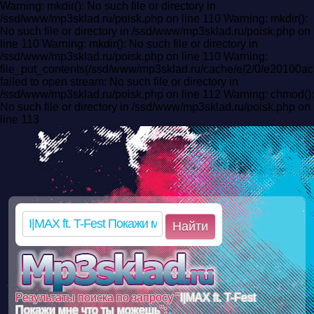
Warning: mkdir(): No such file or directory in
/ssd/www/mp3sklad.ru/poisk.php on line 110 Warning: mkdir():
No such file or directory in /ssd/www/mp3sklad.ru/poisk.php on
line 110 Warning: mkdir(): No such file or directory in
/ssd/www/mp3sklad.ru/poisk.php on line 110 Warning:
file_put_contents(/ssd/www/mp3sklad.ru/cache/e/2/0/e20100
failed to open stream: No such file or directory in
/ssd/www/mp3sklad.ru/poisk.php on line 112 Warning: chmod():
No such file or directory in /ssd/www/mp3sklad.ru/poisk.php on
line 113
Найти
Результаты поиска по запросу "
I|MAX ft. T-Fest
Покажи мне что ты можешь
":