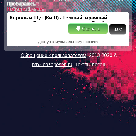
Пробираюсь,
":
Найдено
1
ответ
Король и Шут (КиШ) - Тёмный, мрачный
коридор, Я на цыпочках, как вор, Пробираюсь,
🡇 Скачать
3:02
Доступ к музыкальному сервису
Обращение к пользователям
2013-2020 ©
mp3.bazapesen.ru
Тексты песен