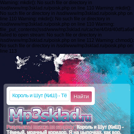
Warning: mkdir(): No such file or directory in
/ssd/www/mp3sklad.ru/poisk.php on line 110 Warning: mkdir():
No such file or directory in /ssd/www/mp3sklad.ru/poisk.php on
line 110 Warning: mkdir(): No such file or directory in
/ssd/www/mp3sklad.ru/poisk.php on line 110 Warning:
file_put_contents(/ssd/www/mp3sklad.ru/cache/4/0/d/40df1
failed to open stream: No such file or directory in
/ssd/www/mp3sklad.ru/poisk.php on line 112 Warning: chmod():
No such file or directory in /ssd/www/mp3sklad.ru/poisk.php on
line 113
Найти
Результаты поиска по запросу "
Король и Шут (КиШ) -
Тёмный, мрачный коридор, Я на цыпочках, как вор,