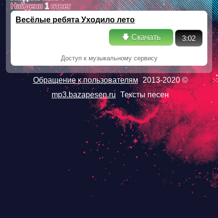
Найдено
1
ответ
Весёлые ребята Уходило лето
🡇 Скачать
3:02
Доступ к музыкальному сервису
Обращение к пользователям
2013-2020 ©
mp3.bazapesen.ru
Тексты песен