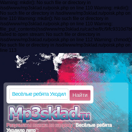
Warning: mkdir(): No such file or directory in
/ssd/www/mp3sklad.ru/poisk.php on line 110 Warning: mkdir():
No such file or directory in /ssd/www/mp3sklad.ru/poisk.php on
line 110 Warning: mkdir(): No such file or directory in
/ssd/www/mp3sklad.ru/poisk.php on line 110 Warning:
file_put_contents(/ssd/www/mp3sklad.ru/cache/f/c/9/fc9310
failed to open stream: No such file or directory in
/ssd/www/mp3sklad.ru/poisk.php on line 112 Warning: chmod():
No such file or directory in /ssd/www/mp3sklad.ru/poisk.php on
line 113
Найти
Результаты поиска по запросу "
Весёлые ребята
Уходило лето
":