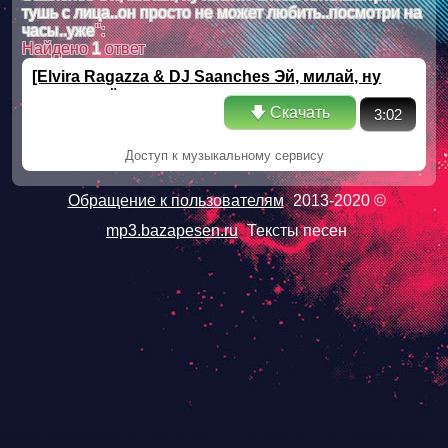
тушь с лица..он просто не может любить..посмотри на
часы..уже
":
Найдено
1
ответ
[Elvira Ragazza & DJ Saanches Эй, милай, ну
хватит слёзы лить..вытри тушь с лица..он
🡇 Скачать
просто не может любить..посмотри на
3:02
часы..уже
Доступ к музыкальному сервису
Обращение к пользователям
2013-2020 ©
mp3.bazapesen.ru
Тексты песен