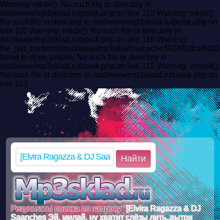
Warning: mkdir(): No such file or directory in
/ssd/www/mp3sklad.ru/poisk.php on line 110 Warning: mkdir():
No such file or directory in /ssd/www/mp3sklad.ru/poisk.php on
line 110 Warning: mkdir(): No such file or directory in
/ssd/www/mp3sklad.ru/poisk.php on line 110 Warning:
file_put_contents(/ssd/www/mp3sklad.ru/cache/9/2/f/92fce8d
failed to open stream: No such file or directory in
/ssd/www/mp3sklad.ru/poisk.php on line 112 Warning: chmod():
No such file or directory in /ssd/www/mp3sklad.ru/poisk.php on
line 113
Найти
Результаты поиска по запросу "
[Elvira Ragazza & DJ
Saanches Эй, милай, ну хватит слёзы лить..вытри